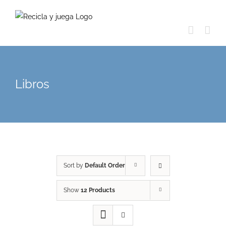
Skip
to
content
Libros
Sort by
Default Order
Show
12 Products