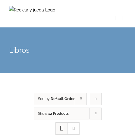
Skip
to
content
Libros
Sort by
Default Order
Show
12 Products