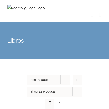
Skip
to
content
Libros
Sort by
Date
Show
12 Products