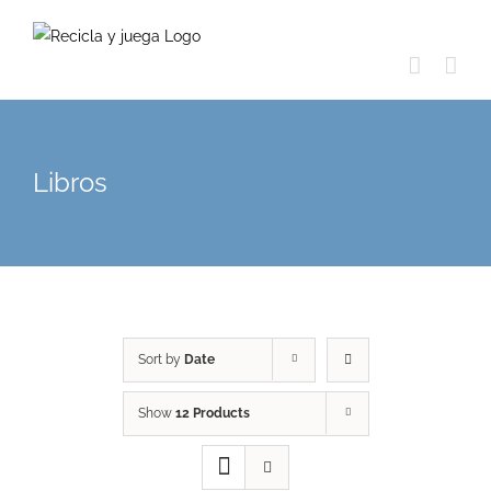
Skip
to
content
Libros
Sort by
Date
Show
12 Products