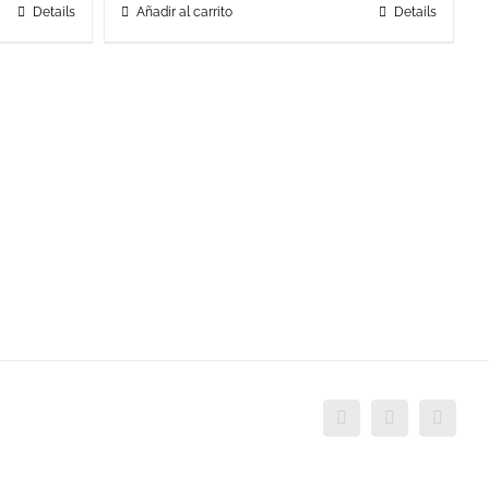
Details
Añadir al carrito
Details
Facebook
Twitter
YouTu