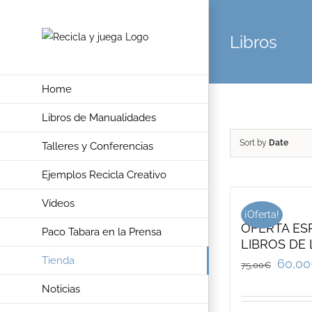
Skip
to
Libros
content
Home
Libros de Manualidades
Sort by
Date
Talleres y Conferencias
Ejemplos Recicla Creativo
Vídeos
¡Oferta!
OFERTA ESP
Paco Tabara en la Prensa
LIBROS DE
Tienda
60,00
75,00
€
Noticias