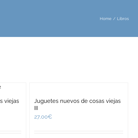
Home
/
Libros
 viejas
Juguetes nuevos de cosas viejas
III
27,00
€