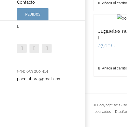
Contacto
Añadir al carrito
PEDIDOS
Juguetes nu
I
27,00
€
Facebook
Twitter
YouTube
Añadir al carrito
(+34) 639 280 414
pacotabara@gmail.com
© Copyright 2012 -
2
reservados | Diseña