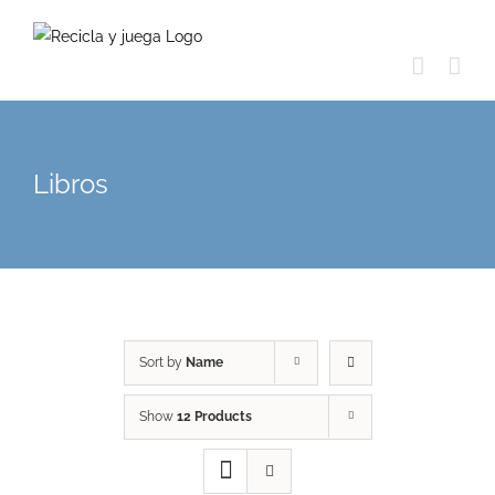
Skip
to
content
Libros
Sort by
Name
Show
12 Products