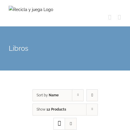
Skip
to
content
Libros
Sort by
Name
Show
12 Products