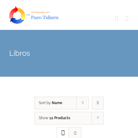
Skip
to
content
Libros
Sort by
Name
Show
12 Products