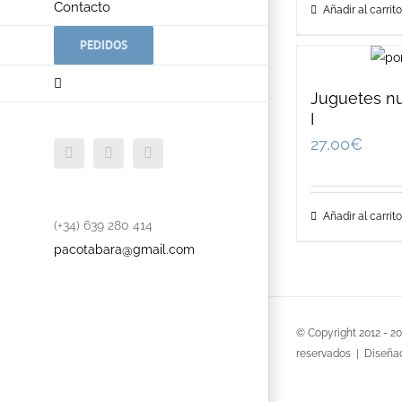
Contacto
Añadir al carrito
PEDIDOS
Juguetes nu
I
27,00
€
Facebook
Twitter
YouTube
Añadir al carrito
(+34) 639 280 414
pacotabara@gmail.com
© Copyright 2012 -
2
reservados | Diseña