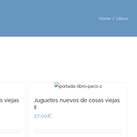
Home
/
Libros
 viejas
Juguetes nuevos de cosas viejas
II
27,00
€