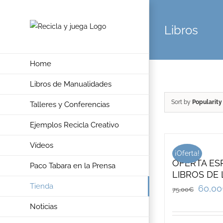
Skip
to
Libros
content
Home
Libros de Manualidades
Sort by
Popularity
Talleres y Conferencias
Ejemplos Recicla Creativo
Vídeos
¡Oferta!
OFERTA ESP
Paco Tabara en la Prensa
LIBROS DE
Tienda
60,00
75,00
€
Noticias