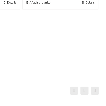
Details
Añadir al carrito
Details
Facebook
Twitter
YouTu