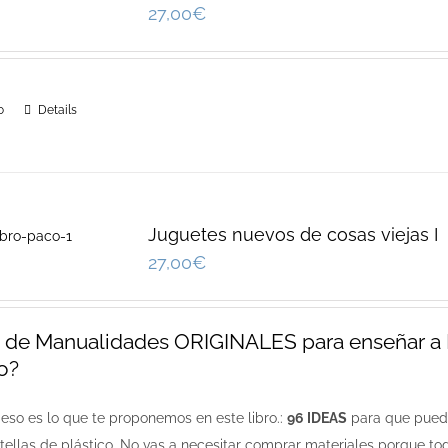
27,00
€
o
Details
Juguetes nuevos de cosas viejas I
27,00
€
o de Manualidades ORIGINALES para enseñar a R
o?
eso es lo que te proponemos en este libro.:
96 IDEAS
para que pueda
otellas de plástico. No vas a necesitar comprar materiales porque to