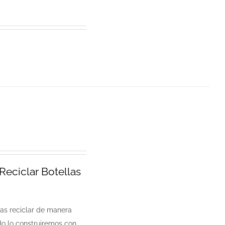
eciclar Botellas
s reciclar de manera
do lo construiremos con