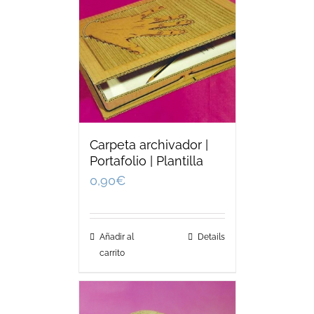
Carpeta archivador |
Portafolio | Plantilla
0,90
€
Añadir al
Details
carrito