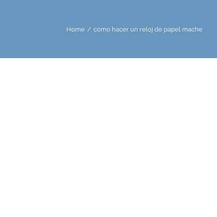
Home
/
como hacer un reloj de papel mache