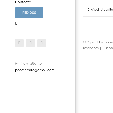
Contacto
Añadir al carrito
PEDIDOS
Facebook
Twitter
YouTube
© Copyright 2012 -
2
reservados | Diseña
(+34) 639 280 414
pacotabara@gmail.com