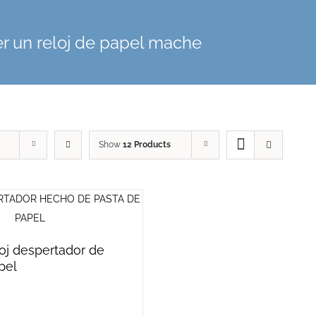
r un reloj de papel mache
Show
12 Products
loj despertador de
pel