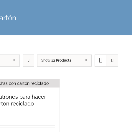
cartón
Show
12 Products
patrones para hacer
rtón reciclado