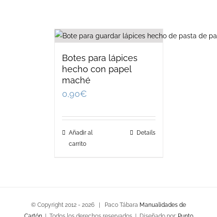
Botes para lápices
hecho con papel
maché
0,90
€
Añadir al
Details
carrito
© Copyright 2012 -
2026 | Paco Tábara
Manualidades de
Cartón
| Todos los derechos reservados | Diseñado por:
Punto