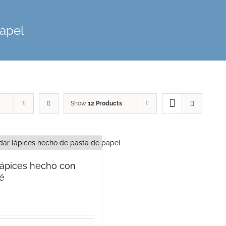
papel
Show
12 Products
lápices hecho con
é