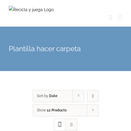
Skip
to
content
Plantilla hacer carpeta
Sort by
Date
Show
12 Products