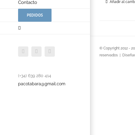
Contacto
Añadir al carrit
PEDIDOS
© Copyright 2012 -
2
Facebook
Twitter
YouTube
reservados | Diseña
(+34) 639 280 414
pacotabara@gmail.com