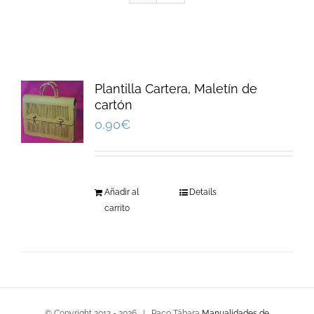
Plantilla Cartera, Maletín de
cartón
0,90
€
Añadir al
Details
carrito
© Copyright 2012 -
2026 | Paco Tábara
Manualidades de