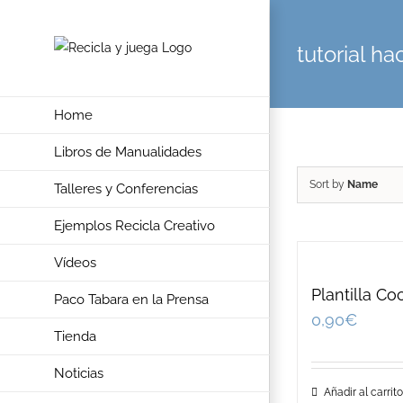
Skip
to
tutorial h
content
Home
Libros de Manualidades
Sort by
Name
Talleres y Conferencias
Ejemplos Recicla Creativo
Vídeos
Plantilla C
Paco Tabara en la Prensa
0,90
€
Tienda
Noticias
Añadir al carrito