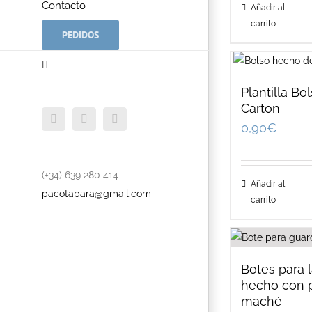
Contacto
Añadir al
carrito
PEDIDOS
Plantilla Bo
Carton
Facebook
Twitter
YouTube
0,90
€
(+34) 639 280 414
Añadir al
pacotabara@gmail.com
carrito
Botes para 
hecho con 
maché