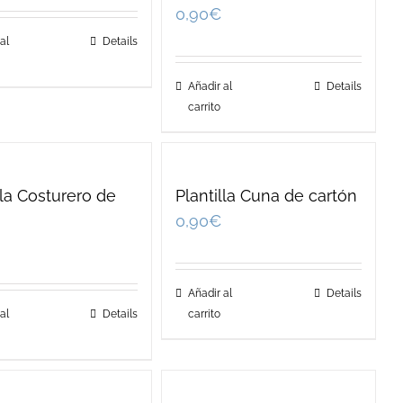
0,90
€
al
Details
Añadir al
Details
carrito
lla Costurero de
Plantilla Cuna de cartón
n
0,90
€
Añadir al
Details
al
Details
carrito