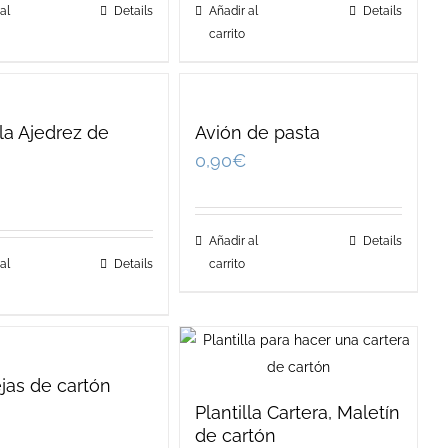
al
Details
Añadir al
Details
carrito
lla Ajedrez de
Avión de pasta
n
0,90
€
Añadir al
Details
al
Details
carrito
jas de cartón
Plantilla Cartera, Maletín
de cartón