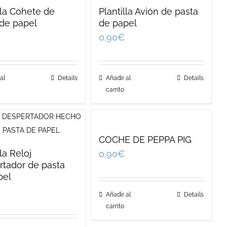
lla Cohete de
Plantilla Avión de pasta
 de papel
de papel
0,90
€
al
Details
Añadir al
Details
carrito
COCHE DE PEPPA PIG
lla Reloj
0,90
€
rtador de pasta
pel
Añadir al
Details
carrito