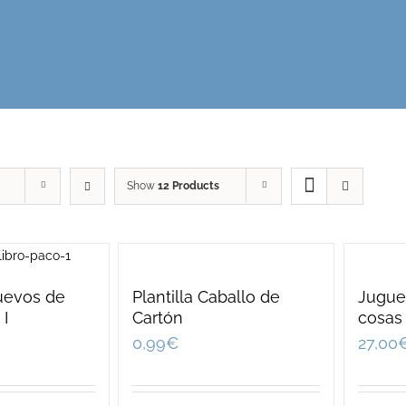
Show
12 Products
uevos de
Plantilla Caballo de
Jugue
 I
Cartón
cosas v
0,99
€
27,00