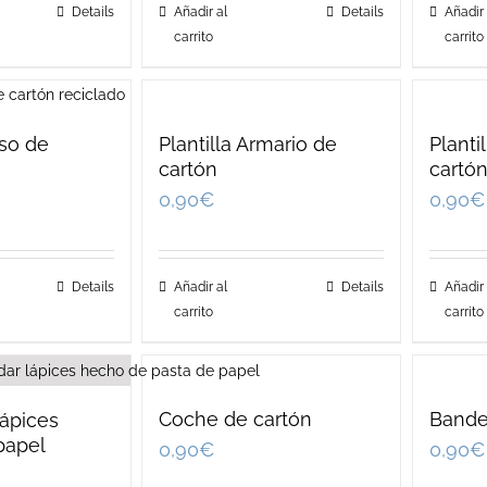
Details
Añadir al
Details
Añadir 
carrito
carrito
lso de
Plantilla Armario de
Planti
cartón
cartó
0,90
€
0,90
€
Details
Añadir al
Details
Añadir 
carrito
carrito
Coche de cartón
Bande
lápices
papel
0,90
€
0,90
€