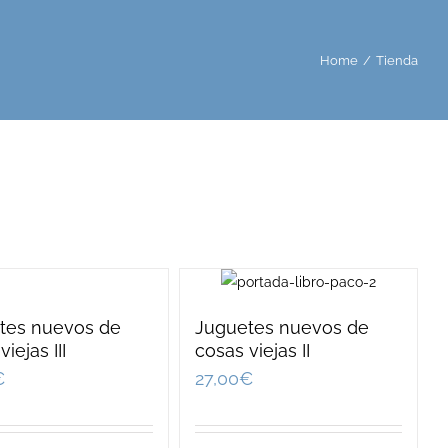
Home
/
Tienda
tes nuevos de
Juguetes nuevos de
iejas III
cosas viejas II
€
27,00
€