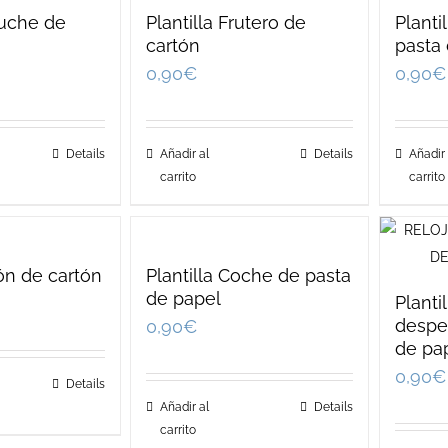
tuche de
Plantilla Frutero de
Planti
cartón
pasta
0,90
€
0,90
€
Details
Añadir al
Details
Añadir 
carrito
carrito
ión de cartón
Plantilla Coche de pasta
de papel
Planti
despe
0,90
€
de pa
0,90
€
Details
Añadir al
Details
carrito