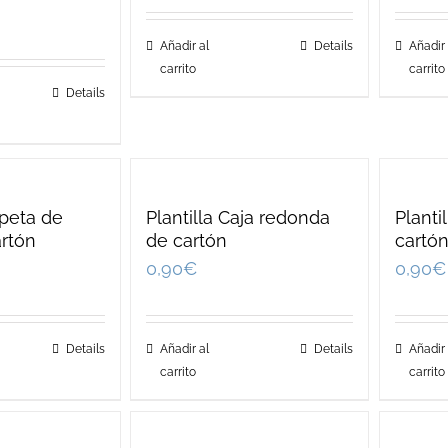
Añadir al
Details
Añadir 
carrito
carrito
Details
rpeta de
Plantilla Caja redonda
Planti
artón
de cartón
cartó
0,90
€
0,90
€
Details
Añadir al
Details
Añadir 
carrito
carrito