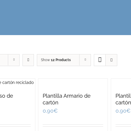
Show
12 Products
lso de
Plantilla Armario de
Planti
cartón
cartó
0,90
€
0,90
€