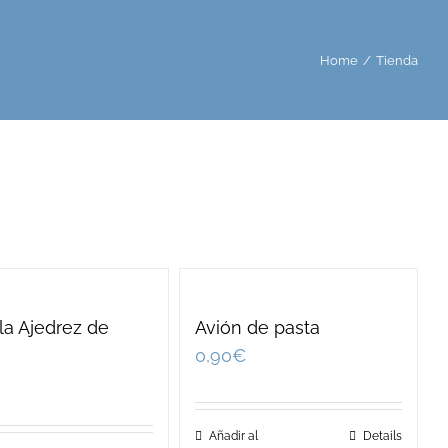
Home
/
Tienda
lla Ajedrez de
Avión de pasta
n
0,90
€
Añadir al
Details