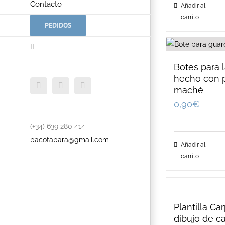
Contacto
Añadir al
carrito
PEDIDOS
Botes para 
hecho con 
Facebook
Twitter
YouTube
maché
0,90
€
(+34) 639 280 414
pacotabara@gmail.com
Añadir al
carrito
Plantilla Ca
dibujo de c