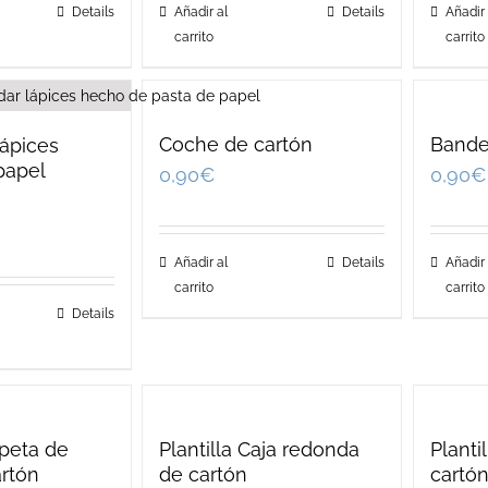
Details
Añadir al
Details
Añadir 
carrito
carrito
Coche de cartón
Bande
lápices
papel
0,90
€
0,90
€
Añadir al
Details
Añadir 
carrito
carrito
Details
rpeta de
Plantilla Caja redonda
Planti
artón
de cartón
cartó