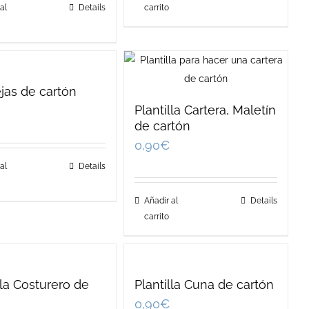
al
Details
carrito
jas de cartón
Plantilla Cartera, Maletín
de cartón
0,90
€
al
Details
Añadir al
Details
carrito
lla Costurero de
Plantilla Cuna de cartón
n
0,90
€