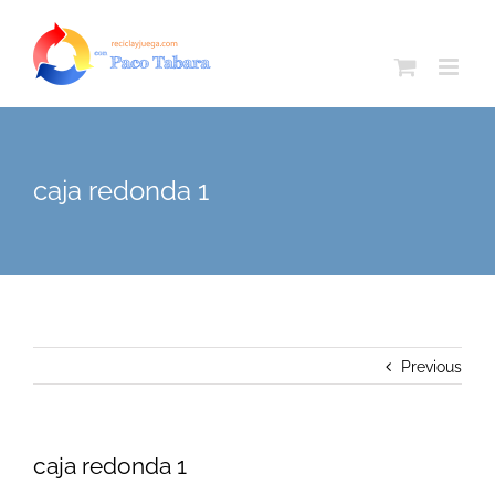
Skip
to
content
caja redonda 1
Previous
caja redonda 1