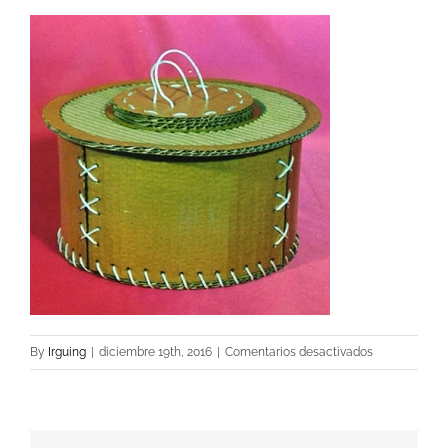
en
By
Irguing
|
diciembre 19th, 2016
|
Comentarios desactivados
caja
redonda
1