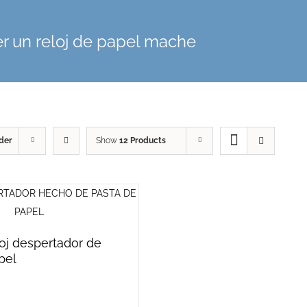
r un reloj de papel mache
der
Show
12 Products
loj despertador de
pel