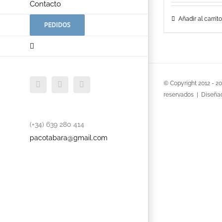
Contacto
Añadir al carrito
PEDIDOS
Facebook
Twitter
YouTube
© Copyright 2012 -
2
reservados | Diseña
(+34) 639 280 414
pacotabara@gmail.com