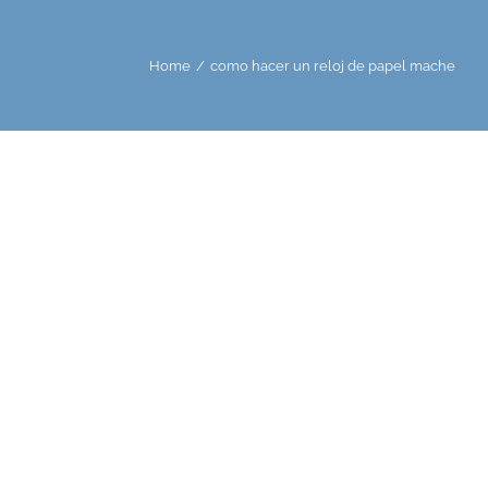
Home
/
como hacer un reloj de papel mache