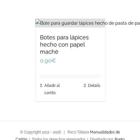
Botes para lápices
hecho con papel
maché
0,90
€
Añadir al
Details
carrito
© Copyright 2012 -
2026 | Paco Tábara
Manualidades de
Cartón
| Todos los derechos reservados | Diseñado por:
Punto