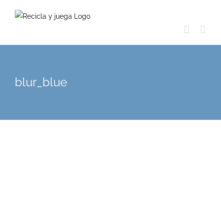
Skip
to
content
blur_blue