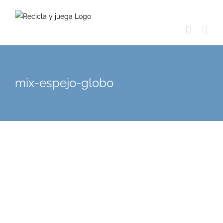
Skip
to
content
mix-espejo-globo