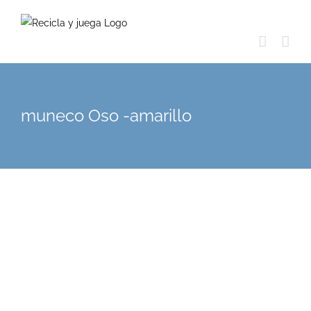
Skip
to
content
muneco Oso -amarillo