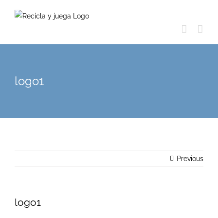
Skip
to
content
logo1
Previous
logo1