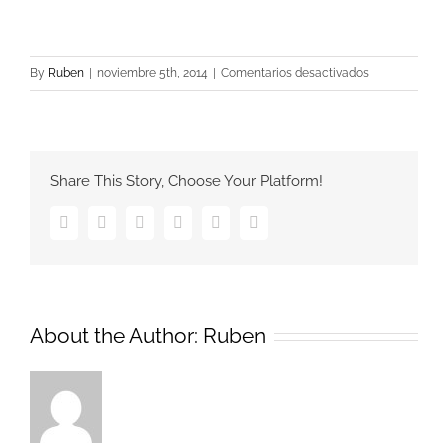
en
By
Ruben
|
noviembre 5th, 2014
|
Comentarios desactivados
logo1
Share This Story, Choose Your Platform!
Facebook
Twitter
Google+
Pinterest
Vk
Email
About the Author:
Ruben