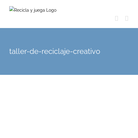
Skip
to
content
taller-de-reciclaje-creativo