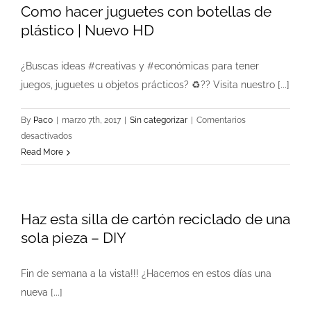
Como hacer juguetes con botellas de
con
botellas
plástico | Nuevo HD
de
plástico
¿Buscas ideas #creativas y #económicas para tener
|
juegos, juguetes u objetos prácticos? ♻?? Visita nuestro [...]
video
By
Paco
|
marzo 7th, 2017
|
Sin categorizar
|
Comentarios
en
desactivados
Como
Read More
hacer
juguetes
con
Haz esta silla de cartón reciclado de una
botellas
de
sola pieza – DIY
plástico
|
Fin de semana a la vista!!! ¿Hacemos en estos días una
Nuevo
nueva [...]
HD