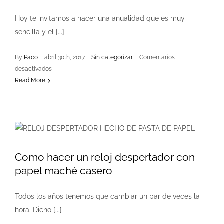
cartón
Hoy te invitamos a hacer una anualidad que es muy
sencilla y el [...]
By
Paco
|
abril 30th, 2017
|
Sin categorizar
|
Comentarios
en
desactivados
Como
Read More
hacer
un
Cuadro
3d
con
Papel
Como hacer un reloj despertador con
Mache
papel maché casero
Todos los años tenemos que cambiar un par de veces la
hora. Dicho [...]