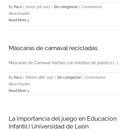
By
Paco
|
marzo 3rd, 2017
|
Sin categorizar
|
Comentarios
en
desactivados
Haz
Read More
esta
silla
de
Máscaras de carnaval recicladas
cartón
reciclado
de
Máscaras de Carnaval hechas con botellas de plástico [...]
una
sola
By
Paco
|
febrero 28th, 2017
|
Sin categorizar
|
Comentarios
pieza
en
desactivados
–
Máscaras
Read More
DIY
de
carnaval
recicladas
La importancia del juego en Educacion
Infantil | Universidad de León