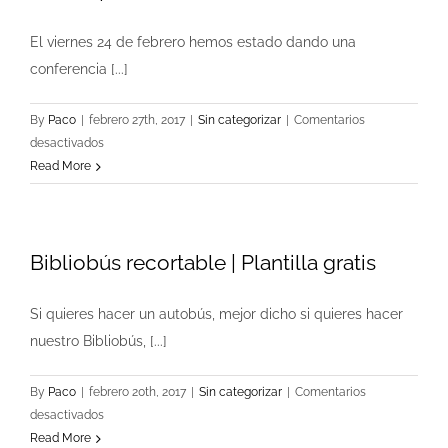
El viernes 24 de febrero hemos estado dando una
conferencia [...]
By
Paco
|
febrero 27th, 2017
|
Sin categorizar
|
Comentarios
en
desactivados
La
Read More
importancia
del
juego
Bibliobús recortable | Plantilla gratis
en
Educacion
Infantil
Si quieres hacer un autobús, mejor dicho si quieres hacer
|
nuestro Bibliobús, [...]
Universidad
de
By
Paco
|
febrero 20th, 2017
|
Sin categorizar
|
Comentarios
León
en
desactivados
Bibliobús
Read More