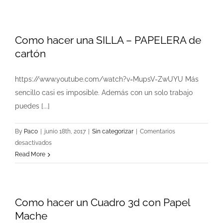
Como hacer una SILLA – PAPELERA de
cartón
https://www.youtube.com/watch?v=MupsV-ZwUYU Más
sencillo casi es imposible. Además con un solo trabajo
puedes [...]
By
Paco
|
junio 18th, 2017
|
Sin categorizar
|
Comentarios
en
desactivados
Como
Read More
hacer
una
SILLA
Como hacer un Cuadro 3d con Papel
–
PAPELERA
Mache
de