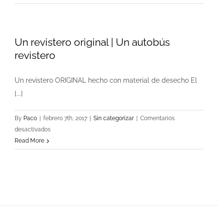
recortable
|
Plantilla
Un revistero original | Un autobús
gratis
revistero
Un revistero ORIGINAL hecho con material de desecho El
[...]
By
Paco
|
febrero 7th, 2017
|
Sin categorizar
|
Comentarios
en
desactivados
Un
Read More
revistero
original
|
Un
autobús
revistero