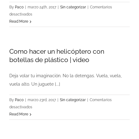
By
Paco
|
marzo 24th, 2017
|
Sin categorizar
|
Comentarios
en
desactivados
Como
Read More
hacer
un
reloj
Como hacer un helicóptero con
despertador
con
botellas de plástico | video
papel
maché
Deja volar tu imaginación. No la detengas. Vuela, vuela,
casero
vuela alto. Un juguete [...]
By
Paco
|
marzo 23rd, 2017
|
Sin categorizar
|
Comentarios
en
desactivados
Como
Read More
hacer
un
helicóptero