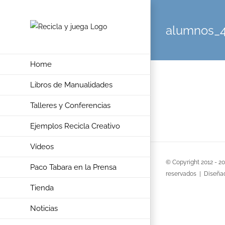
Skip
to
alumnos_
content
Home
Libros de Manualidades
Talleres y Conferencias
Ejemplos Recicla Creativo
Vídeos
© Copyright 2012 -
2
Paco Tabara en la Prensa
reservados | Diseña
Tienda
Noticias