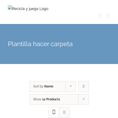
Skip
to
content
Plantilla hacer carpeta
Sort by
Name
Show
12 Products