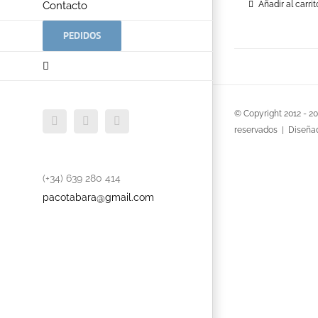
Contacto
Añadir al carrit
PEDIDOS
© Copyright 2012 -
2
Facebook
Twitter
YouTube
reservados | Diseña
(+34) 639 280 414
pacotabara@gmail.com