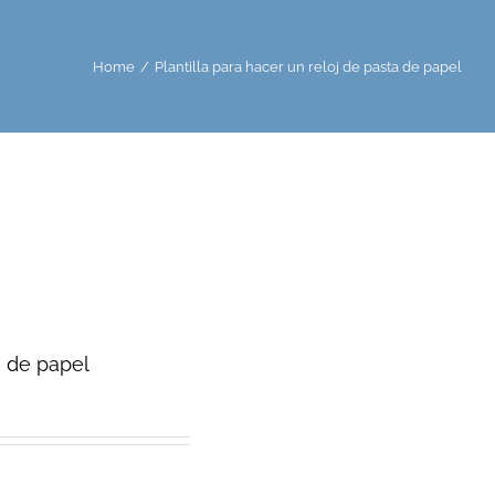
Home
/
Plantilla para hacer un reloj de pasta de papel
a de papel