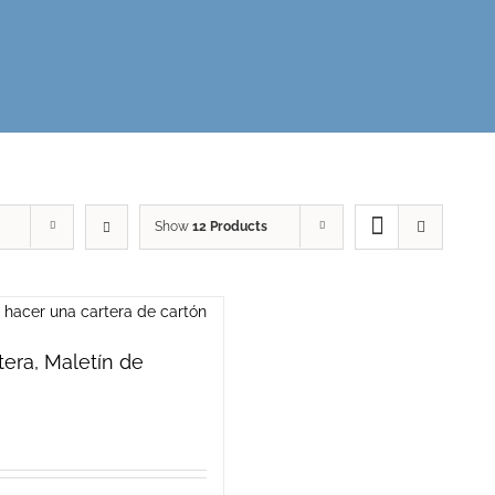
Show
12 Products
rtera, Maletín de