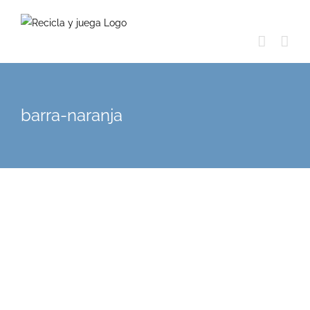
Skip
to
content
barra-naranja