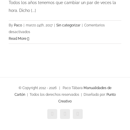
Todos los años tenemos que cambiar un par de veces la
hora. Dicho [...]
By
Paco
|
marzo 24th, 2017
|
Sin categorizar
|
Comentarios
en
desactivados
Como
Read More
hacer
un
reloj
despertador
con
papel
maché
© Copyright 2012 -
2026 | Paco Tábara
Manualidades de
casero
Cartón
| Todos los derechos reservados | Diseñado por:
Punto
Creativo
Facebook
Twitter
YouTube