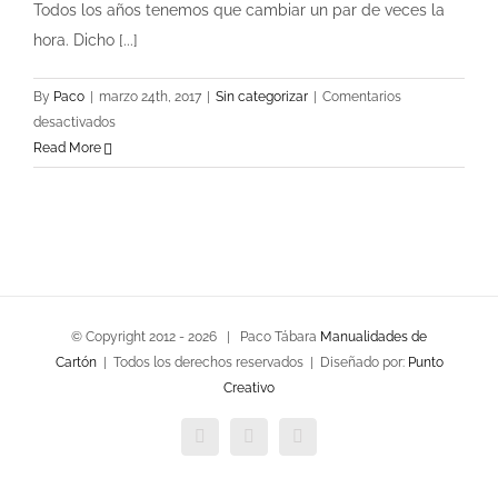
Todos los años tenemos que cambiar un par de veces la
hora. Dicho [...]
By
Paco
|
marzo 24th, 2017
|
Sin categorizar
|
Comentarios
en
desactivados
Como
Read More
hacer
un
reloj
despertador
con
papel
maché
© Copyright 2012 -
2026 | Paco Tábara
Manualidades de
casero
Cartón
| Todos los derechos reservados | Diseñado por:
Punto
Creativo
Facebook
Twitter
YouTube