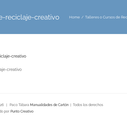
e-reciclaje-creativo
Home
/
Talleres o Cursos de Rec
aje-creativo
026 | Paco Tábara
Manualidades de Cartón
| Todos los derechos
do por:
Punto Creativo