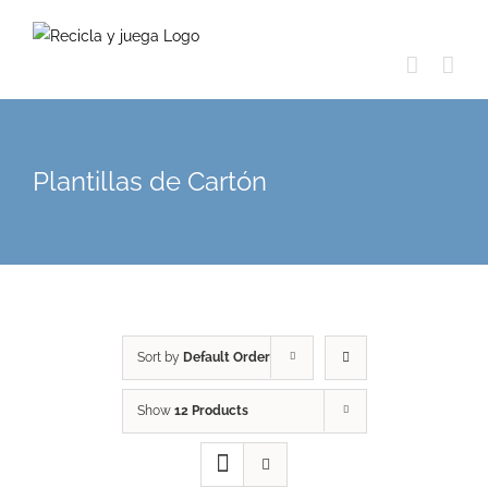
Skip
to
content
Plantillas de Cartón
Sort by
Default Order
Show
12 Products